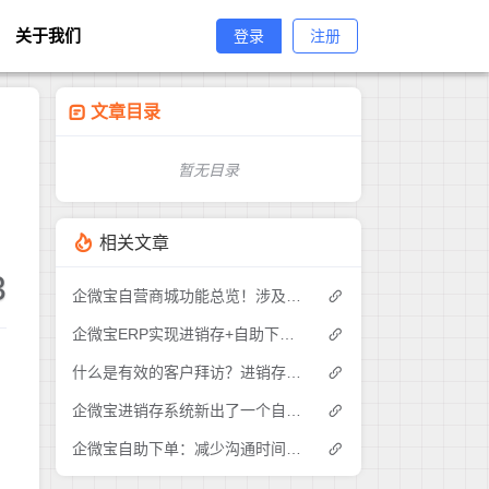
关于我们
登录
注册
文章目录
暂无目录
相关文章
3
企微宝自营商城功能总览！涉及各方面，管理精细化，帮助企业追赶销售潮流提高营业额！3
企微宝ERP实现进销存+自助下单的业务模式(1)
什么是有效的客户拜访？进销存业务员需要怎么做？|企微宝ERP(1)
企微宝进销存系统新出了一个自助下单的功能，有没有人试过？2
企微宝自助下单：减少沟通时间成本，提高进销存下单效率(1)