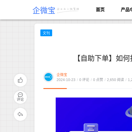
企微宝
首页
产品
文刊
【自助下单】如何
企微宝
2024-10-23
/
0 评论
/
0 点赞
/
2,650 阅读
/
1,
评论