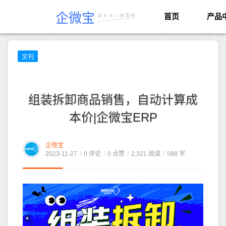
企微宝
首页
产品
文刊
组装拆卸商品销售，自动计算成
本价|企微宝ERP
企微宝
2023-11-27
/
0 评论
/
0 点赞
/
2,321 阅读
/
588 字