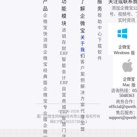
产
功
了
服
关注或联系
添加企微宝
品
能
解
务
号、视频号、
企
帮
模
企
实时资讯
微
助
块
微
宝
中
进
宝
快
心
销
关
消
下
存
于
版
载
企微宝
财
我
企
软
Windows 版
ERP
们
微
件
智
客
宝
能
户
经
会
案
典
计
企微宝
例
版
ERP
Mac 版
解
企
自
咨询热线：
05
决
微
营
5048363
方
宝
商
商务合作
案
official@qweib
专
城
代
©2016-2026
ERP
售后服务
业
厦门企微宝网络科技有限公司
版权所有
理
support@qweib
智
版
闽ICP备16015739号-1
加
慧
企
盟
门
微
店