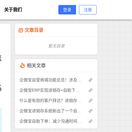
关于我们
登录
注册
文章目录
暂无目录
怎
相关文章
企微宝自营商城功能总览！涉及各方面，管理精细化，帮助企业追赶销售潮流提高营业额！3
5
企微宝ERP实现进销存+自助下单的业务模式(1)
什么是有效的客户拜访？进销存业务员需要怎么做？|企微宝ERP(1)
企微宝进销存系统新出了一个自助下单的功能，有没有人试过？2
企微宝自助下单：减少沟通时间成本，提高进销存下单效率(1)