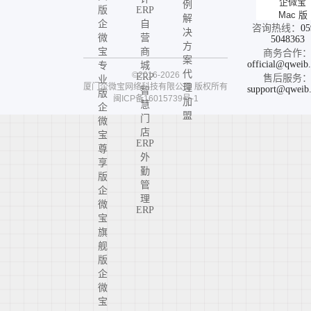
企微宝
例
版
ERP
Mac 版
解
企
自
咨询热线：
05
决
微
营
5048363
方
宝
商
商务合作
案
official@qweib
专
城
代
©2016-2026
ERP
售后服务
业
厦门企微宝网络科技有限公司
版权所有
理
support@qweib
智
版
闽ICP备16015739号-1
加
慧
企
盟
门
微
店
宝
ERP
尊
外
享
勤
版
管
企
理
微
ERP
宝
旗
舰
版
企
微
宝