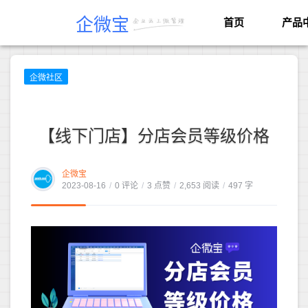
企微宝
首页
产品
企微社区
【线下门店】分店会员等级价格
企微宝
2023-08-16
/
0 评论
/
3 点赞
/
2,653 阅读
/
497 字