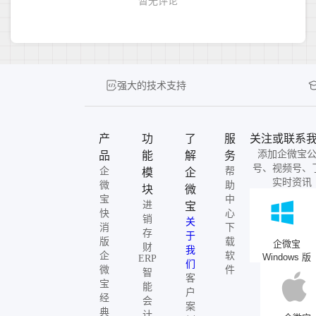
强大的技术支持
产
功
了
服
关注或联系
添加企微宝
品
能
解
务
号、视频号、
企
帮
模
企
实时资讯
微
助
块
微
宝
中
进
宝
快
心
销
关
消
下
存
于
版
载
企微宝
财
我
企
软
Windows 版
ERP
们
微
件
智
客
宝
能
户
经
会
案
典
计