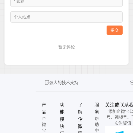
强大的技术支持
产
功
了
服
关注或联系
添加企微宝
品
能
解
务
号、视频号、
企
帮
模
企
实时资讯
微
助
块
微
宝
中
进