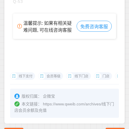
Q-53
温馨提示: 如果有相关疑
免费咨询客服
难问题, 可在线咨询客服
线下支付
会员等级
线下门店
门店
门
版权归属：
企微宝
本文链接：
https://www.qweib.com/archives/线下门
店会员余额及充值