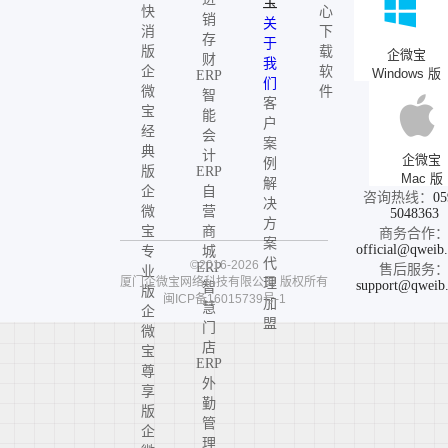
宝
快
心
销
关
消
下
存
于
版
载
企微宝
财
我
企
软
Windows 版
ERP
们
微
件
智
客
宝
能
户
经
会
案
典
计
企微宝
例
版
ERP
Mac 版
解
企
自
咨询热线：
05
决
微
营
5048363
方
宝
商
商务合作
案
official@qweib
专
城
代
©2016-2026
ERP
售后服务
业
厦门企微宝网络科技有限公司
版权所有
理
support@qweib
智
版
闽ICP备16015739号-1
加
慧
企
盟
门
微
店
宝
ERP
尊
外
享
勤
版
管
企
理