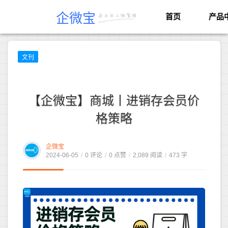
企微宝
首页
产品
文刊
【企微宝】商城丨进销存会员价
格策略
企微宝
2024-06-05
/
0 评论
/
0 点赞
/
2,089 阅读
/
473 字