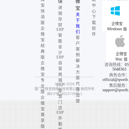
块
微
宝
中
进
宝
快
心
销
关
消
下
存
于
版
载
企微宝
财
我
企
软
Windows 版
ERP
们
微
件
智
客
宝
能
户
经
会
案
典
计
企微宝
例
版
ERP
Mac 版
解
企
自
咨询热线：
05
决
微
营
5048363
方
宝
商
商务合作
案
official@qweib
专
城
代
©2016-2026
ERP
售后服务
业
厦门企微宝网络科技有限公司
版权所有
理
support@qweib
智
版
闽ICP备16015739号-1
加
慧
企
盟
门
微
店
宝
ERP
尊
外
享
勤
版