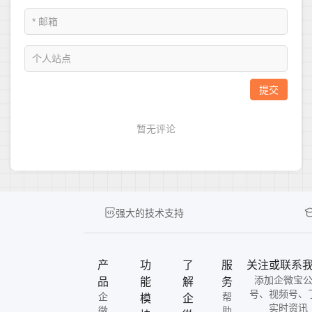
强大的技术支持
产
功
了
服
关注或联系
添加企微宝
品
能
解
务
号、视频号、
企
帮
模
企
实时资讯
微
助