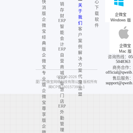
快
心
销
关
消
下
存
于
版
载
企微宝
财
我
企
软
Windows 版
ERP
们
微
件
智
客
宝
能
户
经
会
案
典
计
企微宝
例
版
ERP
Mac 版
解
企
自
咨询热线：
05
决
微
营
5048363
方
宝
商
商务合作
案
official@qweib
专
城
代
©2016-2026
ERP
售后服务
业
厦门企微宝网络科技有限公司
版权所有
理
support@qweib
智
版
闽ICP备16015739号-1
加
慧
企
盟
门
微
店
宝
ERP
尊
外
享
勤
版
管
企
理
微