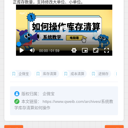
正库存数量，支持修改大单位、小单位。
企微宝
库存清算
成本清算
进销存
操
版权归属：
企微宝
本文链接：
https://www.qweib.com/archives/系统教
学库存清算如何操作