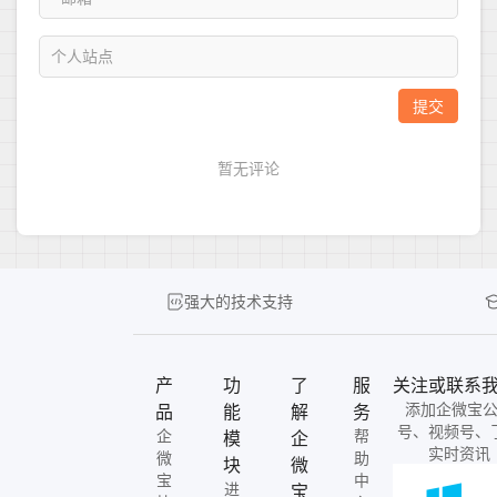
强大的技术支持
产
功
了
服
关注或联系
添加企微宝
品
能
解
务
号、视频号、
企
帮
模
企
实时资讯
微
助
块
微
宝
中
进
宝