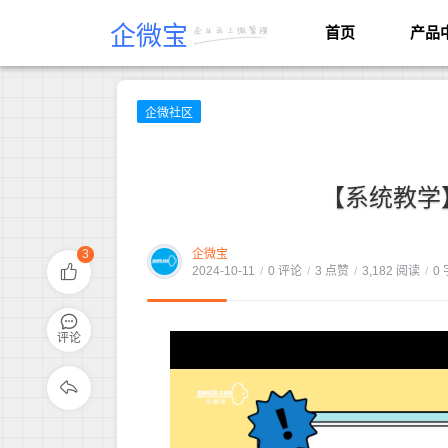
企微宝
首页
产品
企微社区
【系统教学
3
企微宝
2024-10-11
/
0 评论
/
3 点赞
/
3,182 阅读
/
0 
评论