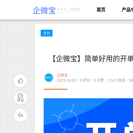
企微宝
首页
产品
文刊
【企微宝】简单好用的开单
企微宝
2023-10-20
/
0 评论
/
0 点赞
/
2,513 阅读
/
5
评论