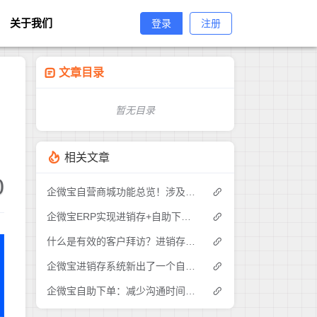
关于我们
登录
注册
文章目录
暂无目录
相关文章
0
企微宝自营商城功能总览！涉及各方面，管理精细化，帮助企业追赶销售潮流提高营业额！3
企微宝ERP实现进销存+自助下单的业务模式(1)
什么是有效的客户拜访？进销存业务员需要怎么做？|企微宝ERP(1)
企微宝进销存系统新出了一个自助下单的功能，有没有人试过？2
企微宝自助下单：减少沟通时间成本，提高进销存下单效率(1)