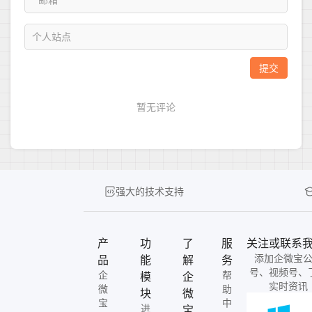
强大的技术支持
产
功
了
服
关注或联系
添加企微宝
品
能
解
务
号、视频号、
企
帮
模
企
实时资讯
微
助
块
微
宝
中
进
宝