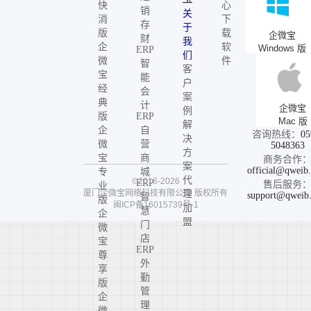
快
心
销
关
消
下
存
于
版
载
企微宝
财
我
企
软
Windows 版
ERP
们
微
件
智
客
宝
能
户
经
会
案
典
计
企微宝
例
版
ERP
Mac 版
解
企
自
咨询热线：
05
决
微
营
5048363
方
宝
商
商务合作
案
official@qweib
专
城
代
©2016-2026
ERP
售后服务
业
厦门企微宝网络科技有限公司
版权所有
理
support@qweib
智
版
闽ICP备16015739号-1
加
慧
企
盟
门
微
店
宝
ERP
尊
外
享
勤
版
管
企
理
微