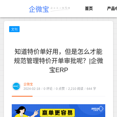
企微宝
首页
产品
文刊
知道特价单好用，但是怎么才能
规范管理特价开单审批呢？|企微
宝ERP
企微宝
2024-02-18
/
0 评论
/
0 点赞
/
2,210 阅读
/
644 字