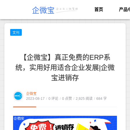
企微宝
首页
产品
文刊
【企微宝】真正免费的ERP系
统，实用好用适合企业发展|企微
宝进销存
企微宝
2023-08-17
/
0 评论
/
0 点赞
/
2,925 阅读
/
684 字