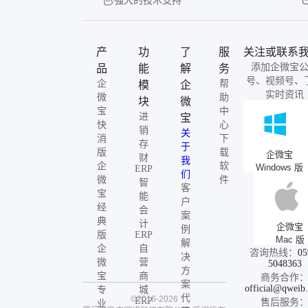
强大的技术支持
产
功
了
服
关注或联系
添加企微宝
品
能
解
务
号、视频号、
企
帮
模
企
实时资讯
微
助
块
微
宝
中
进
宝
快
心
销
关
消
下
存
于
版
载
企微宝
财
我
企
软
Windows 版
ERP
们
微
件
智
客
宝
能
户
经
会
案
典
计
企微宝
例
版
ERP
Mac 版
解
企
自
咨询热线：
05
决
微
营
5048363
方
宝
商
商务合作
案
official@qweib
专
城
代
©2016-2026
ERP
售后服务
业