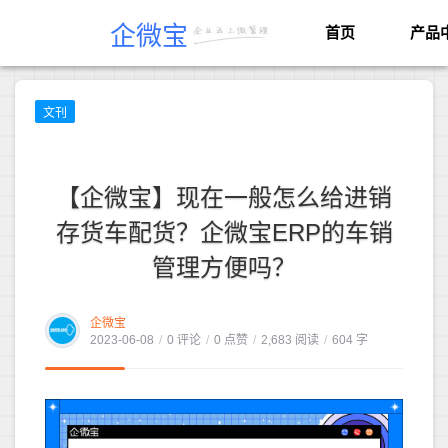
企微宝
首页
产品
文刊
【企微宝】现在一般怎么给进销
存货车配货？企微宝ERP的车销
管理方便吗？
企微宝
2023-06-08
/
0 评论
/
0 点赞
/
2,683 阅读
/
604 字