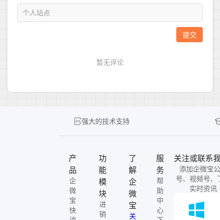
强大的技术支持
产
功
了
服
关注或联系
添加企微宝
品
能
解
务
号、视频号、
企
帮
模
企
实时资讯
微
助
块
微
宝
中
进
宝
快
心
销
关