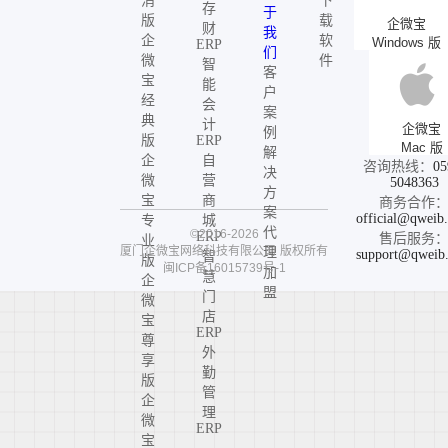
消
下
存
于
版
载
企微宝
财
我
企
软
Windows 版
ERP
们
微
件
智
客
宝
能
户
经
会
案
典
计
企微宝
例
版
ERP
Mac 版
解
企
自
咨询热线：
05
决
微
营
5048363
方
宝
商
商务合作
案
official@qweib
专
城
代
©2016-2026
ERP
售后服务
业
厦门企微宝网络科技有限公司
版权所有
理
support@qweib
智
版
闽ICP备16015739号-1
加
慧
企
盟
门
微
店
宝
ERP
尊
外
享
勤
版
管
企
理
微
ERP
宝