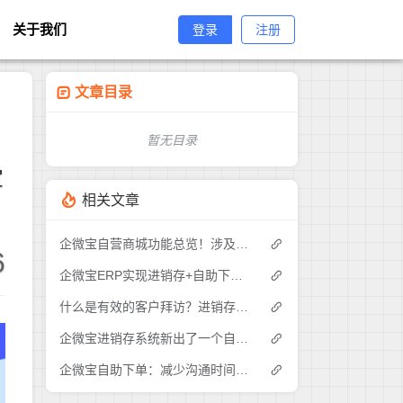
关于我们
登录
注册
文章目录
暂无目录
宝
相关文章
企微宝自营商城功能总览！涉及各方面，管理精细化，帮助企业追赶销售潮流提高营业额！3
6
企微宝ERP实现进销存+自助下单的业务模式(1)
什么是有效的客户拜访？进销存业务员需要怎么做？|企微宝ERP(1)
企微宝进销存系统新出了一个自助下单的功能，有没有人试过？2
企微宝自助下单：减少沟通时间成本，提高进销存下单效率(1)