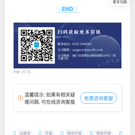
END
PM-21.15
温馨提示: 如果有相关疑
免费咨询客服
难问题, 可在线咨询客服
企微宝
开单
换货开单
移库开单
采购