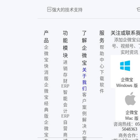
强大的技术支持
产
功
了
服
关注或联系
添加企微宝
品
能
解
务
号、视频号、
企
帮
模
企
实时资讯
微
助
块
微
宝
中
进
宝
快
心
销
关
消
下
存
于
版
载
企微宝
财
我
企
软
Windows 版
ERP
们
微
件
智
客
宝
能
户
经
会
案
典
计
企微宝
例
版
ERP
Mac 版
解
企
自
咨询热线：
05
决
微
营
5048363
方
宝
商
商务合作
案