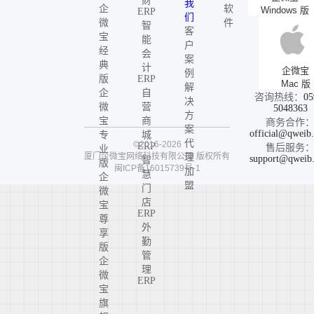
财
我
企
软
Windows 版
ERP
们
微
件
智
客
宝
能
户
经
会
案
典
计
企微宝
例
版
ERP
Mac 版
解
企
自
咨询热线：
05
决
微
营
5048363
方
宝
商
商务合作
案
official@qweib
专
城
代
©2016-2026
ERP
售后服务
业
厦门企微宝网络科技有限公司
版权所有
理
support@qweib
智
版
闽ICP备16015739号-1
加
慧
企
盟
门
微
店
宝
ERP
尊
外
享
勤
版
管
企
理
微
ERP
宝
旗