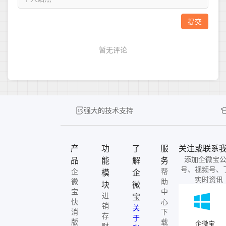
强大的技术支持
产
功
了
服
关注或联系
添加企微宝
品
能
解
务
号、视频号、
企
帮
模
企
实时资讯
微
助
块
微
宝
中
进
宝
快
心
销
关
消
下
存
于
版
载
企微宝