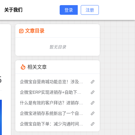
关于我们
登录
注册
文章目录
暂无目录
相关文章
5
企微宝自营商城功能总览！涉及各方面，管理精细化，帮助企业追赶销售潮流提高营业额！3
企微宝ERP实现进销存+自助下单的业务模式(1)
什么是有效的客户拜访？进销存业务员需要怎么做？|企微宝ERP(1)
企微宝进销存系统新出了一个自助下单的功能，有没有人试过？2
企微宝自助下单：减少沟通时间成本，提高进销存下单效率(1)