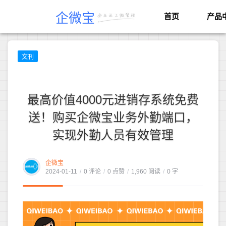
企微宝
首页
产品
文刊
最高价值4000元进销存系统免费
送！购买企微宝业务外勤端口，
实现外勤人员有效管理
企微宝
2024-01-11
/
0 评论
/
0 点赞
/
1,960 阅读
/
0 字