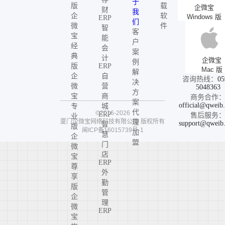
于
版
载
企微宝
财
我
企
软
Windows 版
ERP
们
微
件
智
客
宝
能
户
经
会
案
典
计
企微宝
例
版
ERP
Mac 版
解
企
自
咨询热线：
05
决
微
营
5048363
方
宝
商
商务合作
案
official@qweib
专
城
代
©2016-2026
ERP
售后服务
业
厦门企微宝网络科技有限公司
版权所有
理
support@qweib
智
版
闽ICP备16015739号-1
加
慧
企
盟
门
微
店
宝
ERP
尊
外
享
勤
版
管
企
理
微
ERP
宝