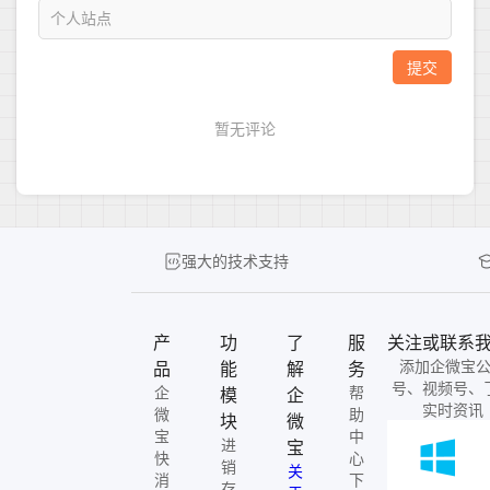
强大的技术支持
产
功
了
服
关注或联系
添加企微宝
品
能
解
务
号、视频号、
企
帮
模
企
实时资讯
微
助
块
微
宝
中
进
宝
快
心
销
关
消
下
存