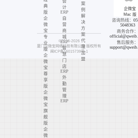
会
案
典
计
企微宝
例
版
ERP
Mac 版
解
企
自
咨询热线：
05
决
微
营
5048363
方
宝
商
商务合作
案
official@qweib
专
城
代
©2016-2026
ERP
售后服务
业
厦门企微宝网络科技有限公司
版权所有
理
support@qweib
智
版
闽ICP备16015739号-1
加
慧
企
盟
门
微
店
宝
ERP
尊
外
享
勤
版
管
企
理
微
ERP
宝
旗
舰
版
企
微