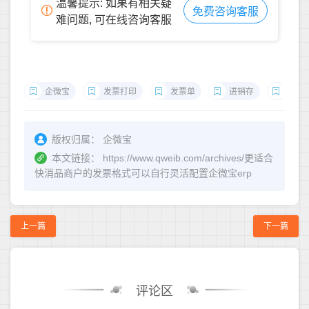
温馨提示: 如果有相关疑
免费咨询客服
难问题, 可在线咨询客服
企微宝
发票打印
发票单
进销存
销售
版权归属：
企微宝
本文链接：
https://www.qweib.com/archives/更适合
快消品商户的发票格式可以自行灵活配置企微宝erp
上一篇
下一篇
评论区