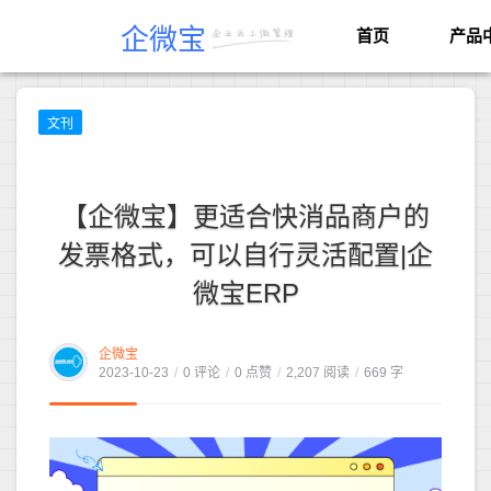
企微宝
首页
产品
文刊
【企微宝】更适合快消品商户的
发票格式，可以自行灵活配置|企
微宝ERP
企微宝
2023-10-23
/
0 评论
/
0 点赞
/
2,207 阅读
/
669 字