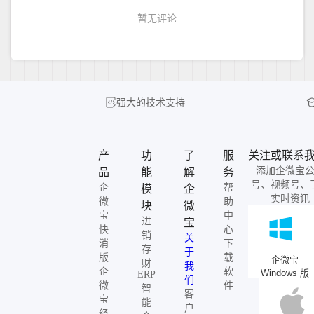
强大的技术支持
产
功
了
服
关注或联系
添加企微宝
品
能
解
务
号、视频号、
企
帮
模
企
实时资讯
微
助
块
微
宝
中
进
宝
快
心
销
关
消
下
存
于
版
载
企微宝
财
我
企
软
Windows 版
ERP
们
微
件
智
客
宝
能
户
经