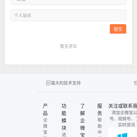
强大的技术支持
产
功
了
服
关注或联系
添加企微宝
品
能
解
务
号、视频号、
企
帮
模
企
实时资讯
微
助
块
微
宝
中
进
宝