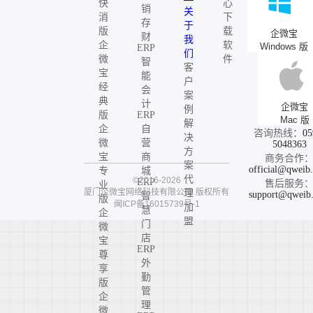
快
心
销
关
消
下
存
于
版
载
企微宝
财
我
企
软
Windows 版
ERP
们
微
件
智
客
宝
能
户
经
会
案
典
计
企微宝
例
版
ERP
Mac 版
解
企
自
咨询热线：
05
决
微
营
5048363
方
宝
商
商务合作
案
official@qweib
专
城
代
©2016-2026
ERP
售后服务
业
厦门企微宝网络科技有限公司
版权所有
理
support@qweib
智
版
闽ICP备16015739号-1
加
慧
企
盟
门
微
店
宝
ERP
尊
外
享
勤
版
管
企
理
微