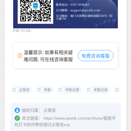
PM-21.38
温馨提示: 如果有相关疑
免费咨询客服
难问题, 可在线咨询客服
企微宝
考勤
考勤设置
考勤记录
考勤
版权归属：
企微宝
本文链接：
https://www.qweib.com/archives/智能手
机打卡防作弊别错过企微宝erp