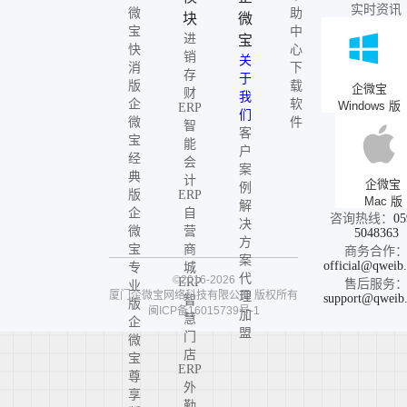
实时资讯
微
助
块
微
宝
中
进
宝
快
心
销
关
消
下
存
于
版
载
企微宝
财
我
企
软
Windows 版
ERP
们
微
件
智
客
宝
能
户
经
会
案
典
计
企微宝
例
版
ERP
Mac 版
解
企
自
咨询热线：
05
决
微
营
5048363
方
宝
商
商务合作
案
official@qweib
专
城
代
©2016-2026
ERP
售后服务
业
厦门企微宝网络科技有限公司
版权所有
理
support@qweib
智
版
闽ICP备16015739号-1
加
慧
企
盟
门
微
店
宝
ERP
尊
外
享
勤