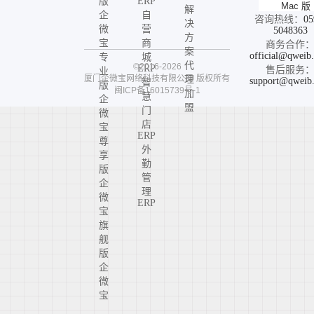
版
ERP
Mac 版
解
企
自
咨询热线：
05
决
微
营
5048363
方
宝
商
商务合作
案
official@qweib
专
城
代
©2016-2026
ERP
售后服务
业
厦门企微宝网络科技有限公司
版权所有
理
support@qweib
智
版
闽ICP备16015739号-1
加
慧
企
盟
门
微
店
宝
ERP
尊
外
享
勤
版
管
企
理
微
ERP
宝
旗
舰
版
企
微
宝
高