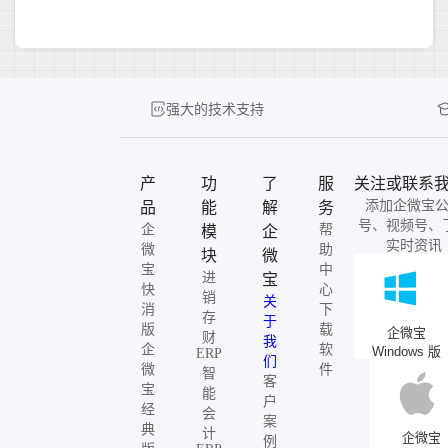
强大的技术支持
产
功
了
服
关注或联系
添加企微宝
品
能
解
务
号、视频号、
企
帮
模
企
实时资讯
微
助
块
微
宝
中
进
宝
快
心
销
关
消
下
存
于
版
载
企微宝
财
我
企
软
Windows 版
ERP
们
微
件
智
客
宝
能
户
经
会
案
典
计
企微宝
例