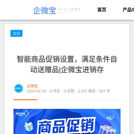
企微宝
首页
产品
文刊
智能商品促销设置，满足条件自
动送赠品|企微宝进销存
企微宝
2024-02-19
/
0 评论
/
0 点赞
/
2,257 阅读
/
547 字