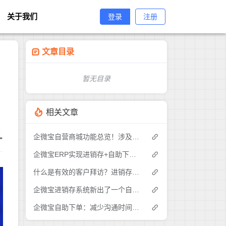
关于我们
登录
注册
文章目录
暂无目录
相关文章
1
企微宝自营商城功能总览！涉及各方面，管理精细化，帮助企业追赶销售潮流提高营业额！3
企微宝ERP实现进销存+自助下单的业务模式(1)
什么是有效的客户拜访？进销存业务员需要怎么做？|企微宝ERP(1)
企微宝进销存系统新出了一个自助下单的功能，有没有人试过？2
企微宝自助下单：减少沟通时间成本，提高进销存下单效率(1)