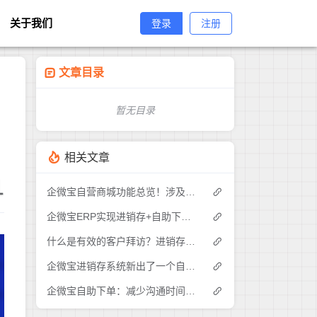
关于我们
登录
注册
文章目录
暂无目录
相关文章
1
企微宝自营商城功能总览！涉及各方面，管理精细化，帮助企业追赶销售潮流提高营业额！3
企微宝ERP实现进销存+自助下单的业务模式(1)
什么是有效的客户拜访？进销存业务员需要怎么做？|企微宝ERP(1)
企微宝进销存系统新出了一个自助下单的功能，有没有人试过？2
企微宝自助下单：减少沟通时间成本，提高进销存下单效率(1)