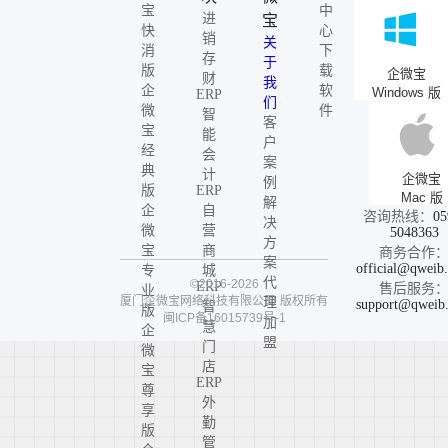
宝
中
进
宝
快
心
销
关
消
下
存
于
版
载
企微宝
财
我
企
软
Windows 版
ERP
们
微
件
智
客
宝
能
户
经
会
案
典
计
企微宝
例
版
ERP
Mac 版
解
企
自
咨询热线：
05
决
微
营
5048363
方
宝
商
商务合作
案
official@qweib
专
城
代
©2016-2026
ERP
售后服务
业
厦门企微宝网络科技有限公司
版权所有
理
support@qweib
智
版
闽ICP备16015739号-1
加
慧
企
盟
门
微
店
宝
ERP
尊
外
享
勤
版
管