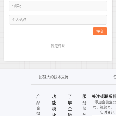
强大的技术支持
产
功
了
服
关注或联系
添加企微宝
品
能
解
务
号、视频号、
企
帮
模
企
实时资讯
微
助
块
微