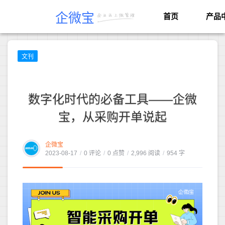
企微宝
首页
产品
文刊
数字化时代的必备工具——企微
宝，从采购开单说起
企微宝
2023-08-17
/
0 评论
/
0 点赞
/
2,996 阅读
/
954 字