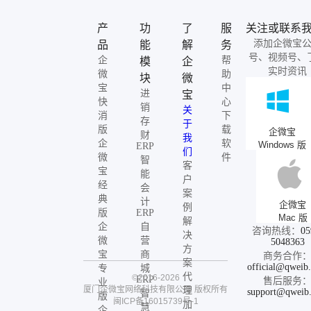
产
功
了
服
关注或联系
添加企微宝
品
能
解
务
号、视频号、
企
帮
模
企
实时资讯
微
助
块
微
宝
中
进
宝
快
心
销
关
消
下
存
于
版
载
企微宝
财
我
企
软
Windows 版
ERP
们
微
件
智
客
宝
能
户
经
会
案
典
计
企微宝
例
版
ERP
Mac 版
解
企
自
咨询热线：
05
决
微
营
5048363
方
宝
商
商务合作
案
official@qweib
专
城
代
©2016-2026
ERP
售后服务
业
厦门企微宝网络科技有限公司
版权所有
理
support@qweib
智
版
闽ICP备16015739号-1
加
慧
企