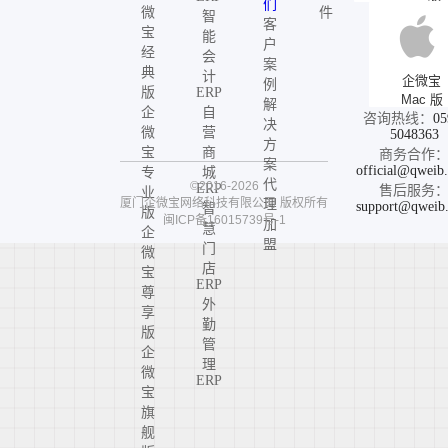
们
微
件
智
客
宝
能
户
经
会
案
典
计
企微宝
例
版
ERP
Mac 版
解
企
自
咨询热线：
05
决
微
营
5048363
方
宝
商
商务合作
案
official@qweib
专
城
代
©2016-2026
ERP
售后服务
业
厦门企微宝网络科技有限公司
版权所有
理
support@qweib
智
版
闽ICP备16015739号-1
加
慧
企
盟
门
微
店
宝
ERP
尊
外
享
勤
版
管
企
理
微
ERP
宝
旗
舰