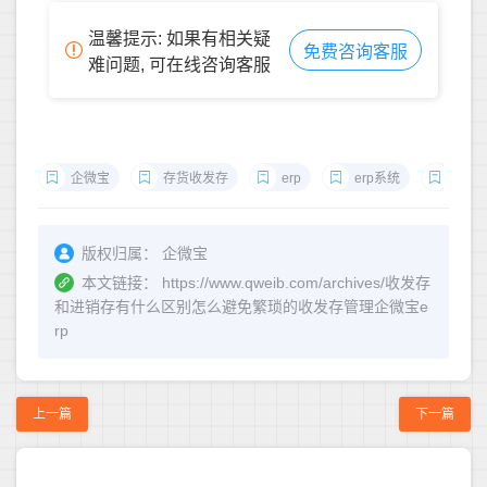
温馨提示: 如果有相关疑
免费咨询客服
难问题, 可在线咨询客服
企微宝
存货收发存
erp
erp系统
企微宝
版权归属：
企微宝
本文链接：
https://www.qweib.com/archives/收发存
和进销存有什么区别怎么避免繁琐的收发存管理企微宝e
rp
上一篇
下一篇