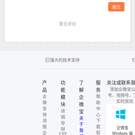
强大的技术支持
产
功
了
服
关注或联系
添加企微宝
品
能
解
务
号、视频号、
企
帮
模
企
实时资讯
微
助
块
微
宝
中
进
宝
快
心
销
关
消
下
存
于
版
载
企微宝
财
我
企
软
Windows 版
ERP