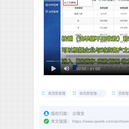
收货款管理
收货款管理-零头抹平
货款管
版权归属：
企微宝
本文链接：
https://www.qweib.co