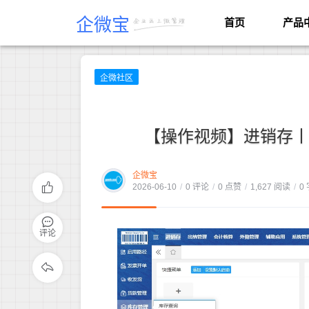
企微宝
首页
产品
企微社区
【操作视频】进销存丨
企微宝
2026-06-10
/
0 评论
/
0 点赞
/
1,627 阅读
/
0
评论