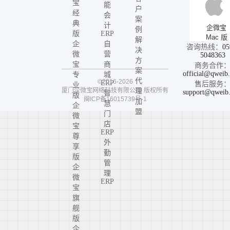
宝
能
户
经
会
案
典
计
企微宝
例
版
ERP
Mac 版
解
企
自
咨询热线：
05
决
微
营
5048363
方
宝
商
商务合作
案
official@qweib
专
城
代
©2016-2026
ERP
售后服务
业
厦门企微宝网络科技有限公司
版权所有
理
support@qweib
智
版
闽ICP备16015739号-1
加
慧
企
盟
门
微
店
宝
ERP
尊
外
享
勤
版
管
企
理
微
ERP
宝
旗
舰
版
企