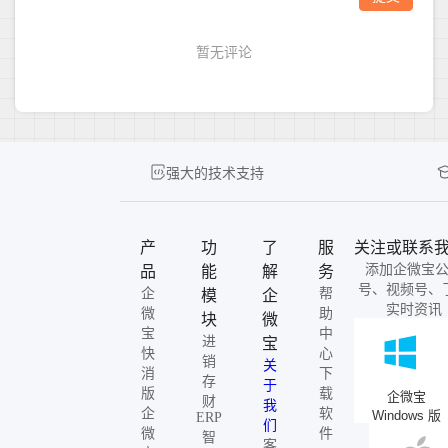
强大的技术支持
产
功
了
服
关注或联系
添加企微宝
品
能
解
务
号、视频号、
企
帮
模
企
实时资讯
微
助
块
微
宝
中
进
宝
快
心
销
关
消
下
存
于
版
载
企微宝
财
我
企
软
Windows 版
ERP
们
微
件
智
客