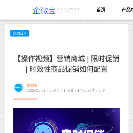
企微宝
首页
产品
企微社区
【操作视频】营销商城 | 限时促销
| 时效性商品促销如何配置
企微宝
2025-05-01
/
0 评论
/
1 点赞
/
1,405 阅读
/
0 字