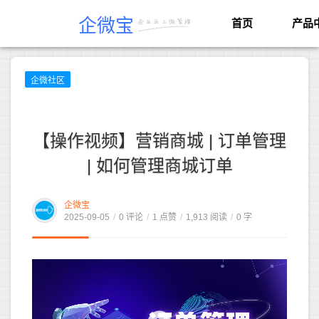
企微宝
首页
产品
企微社区
【操作视频】营销商城 | 订单管理
| 如何管理商城订单
企微宝
2025-09-05
/
0 评论
/
1 点赞
/
1,913 阅读
/
0 字