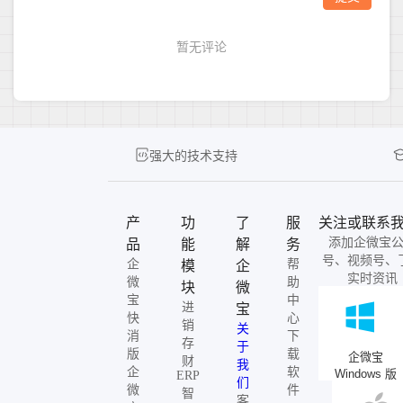
强大的技术支持
产
功
了
服
关注或联系
添加企微宝
品
能
解
务
号、视频号、
企
帮
模
企
实时资讯
微
助
块
微
宝
中
进
宝
快
心
销
关
消
下
存
于
版
载
企微宝
财
我
企
软
Windows 版
ERP
们
微
件
智
客