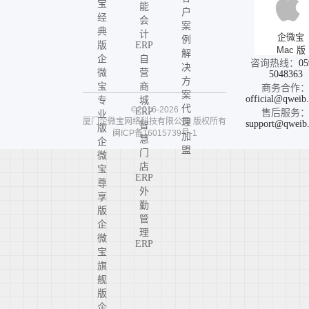
宝
能
户
经
会
案
典
计
企微宝
例
版
ERP
Mac 版
解
企
自
咨询热线：
05
决
微
营
5048363
方
宝
商
商务合作
案
official@qweib
专
城
代
©2016-2026
ERP
售后服务
业
厦门企微宝网络科技有限公司
版权所有
理
support@qweib
智
版
闽ICP备16015739号-1
加
慧
企
盟
门
微
店
宝
ERP
尊
外
享
勤
版
管
企
理
微
ERP
宝
旗
舰
版
企