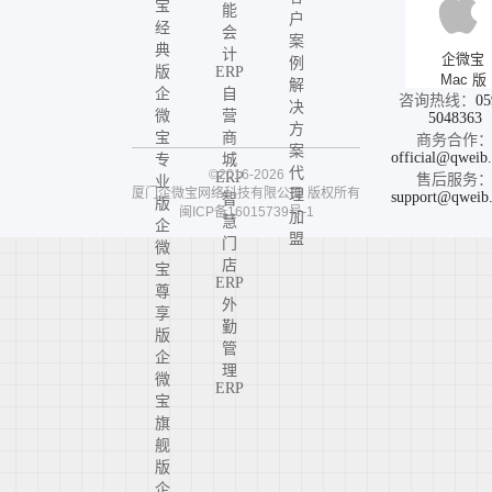
宝
能
户
经
会
案
典
计
企微宝
例
版
ERP
Mac 版
解
企
自
咨询热线：
05
决
微
营
5048363
方
宝
商
商务合作
案
official@qweib
专
城
代
©2016-2026
ERP
售后服务
业
厦门企微宝网络科技有限公司
版权所有
理
support@qweib
智
版
闽ICP备16015739号-1
加
慧
企
盟
门
微
店
宝
ERP
尊
外
享
勤
版
管
企
理
微
ERP
宝
旗
舰
版
企