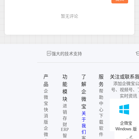
强大的技术支持
产
功
了
服
关注或联系
添加企微宝
品
能
解
务
号、视频号、
企
帮
模
企
实时资讯
微
助
块
微
宝
中
进
宝
快
心
销
关
消
下
存
于
版
载
企微宝
财
我
企
软
Windows 版
ERP
们
微
件
智
客