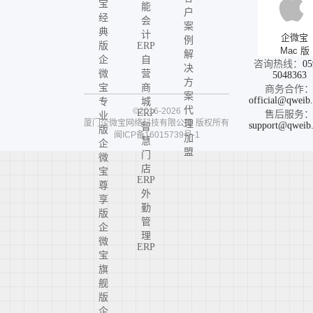
宝
能
户
经
会
案
典
计
企微宝
例
版
ERP
Mac 版
解
企
自
咨询热线：
05
决
微
营
5048363
方
宝
商
商务合作
案
official@qweib
专
城
代
©2016-2026
ERP
售后服务
业
厦门企微宝网络科技有限公司
版权所有
理
support@qweib
智
版
闽ICP备16015739号-1
加
慧
企
盟
门
微
店
宝
ERP
尊
外
享
勤
版
管
企
理
微
ERP
宝
旗
舰
版
企