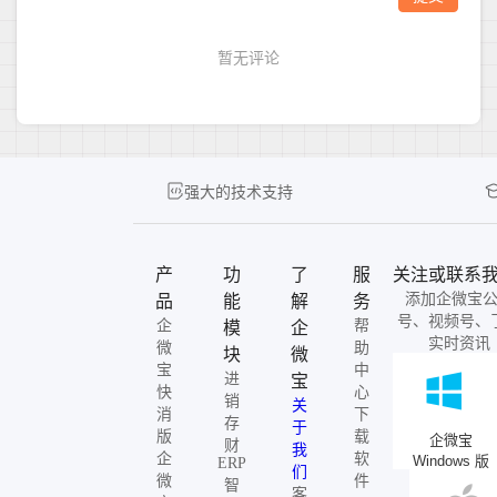
强大的技术支持
产
功
了
服
关注或联系
添加企微宝
品
能
解
务
号、视频号、
企
帮
模
企
实时资讯
微
助
块
微
宝
中
进
宝
快
心
销
关
消
下
存
于
版
载
企微宝
财
我
企
软
Windows 版
ERP
们
微
件
智
客