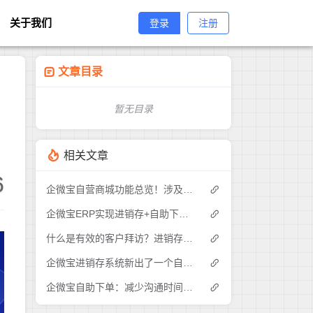
关于我们
登录
注册
文章目录
暂无目录
相关文章
6
企微宝自营商城功能总览！涉及各方面，管理精细化，帮助企业追赶销售潮流提高营业额！3
企微宝ERP实现进销存+自助下单的业务模式(1)
什么是有效的客户拜访？进销存业务员需要怎么做？|企微宝ERP(1)
企微宝进销存系统新出了一个自助下单的功能，有没有人试过？2
企微宝自助下单：减少沟通时间成本，提高进销存下单效率(1)