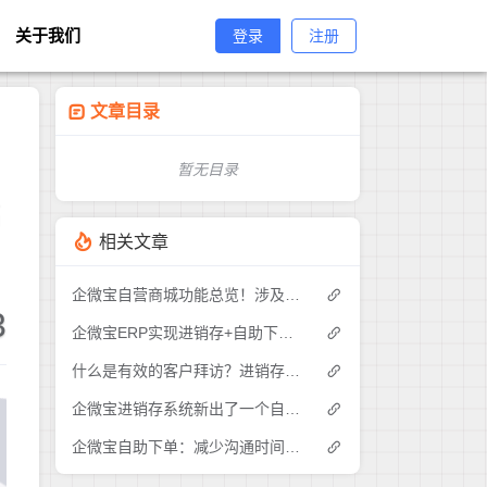
关于我们
登录
注册
文章目录
暂无目录
高
相关文章
企微宝自营商城功能总览！涉及各方面，管理精细化，帮助企业追赶销售潮流提高营业额！3
3
企微宝ERP实现进销存+自助下单的业务模式(1)
什么是有效的客户拜访？进销存业务员需要怎么做？|企微宝ERP(1)
企微宝进销存系统新出了一个自助下单的功能，有没有人试过？2
企微宝自助下单：减少沟通时间成本，提高进销存下单效率(1)