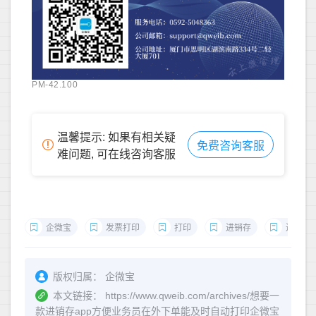
PM-42.100
温馨提示: 如果有相关疑
免费咨询客服
难问题, 可在线咨询客服
企微宝
发票打印
打印
进销存
进销存
版权归属：
企微宝
本文链接：
https://www.qweib.com/archives/想要一
款进销存app方便业务员在外下单能及时自动打印企微宝