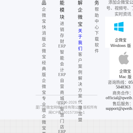
添加企微宝
品
能
解
务
号、视频号、
企
帮
模
企
实时资讯
微
助
块
微
宝
中
进
宝
快
心
销
关
消
下
存
于
版
载
企微宝
财
我
企
软
Windows 版
ERP
们
微
件
智
客
宝
能
户
经
会
案
典
计
企微宝
例
版
ERP
Mac 版
解
企
自
咨询热线：
05
决
微
营
5048363
方
宝
商
商务合作
案
official@qweib
专
城
代
©2016-2026
ERP
售后服务
业
厦门企微宝网络科技有限公司
版权所有
理
support@qweib
智
版
闽ICP备16015739号-1
加
慧
企
盟
门
微
店
宝
ERP