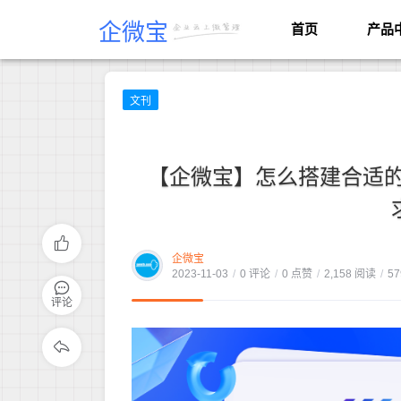
企微宝
首页
产品
文刊
【企微宝】怎么搭建合适
企微宝
2023-11-03
/
0 评论
/
0 点赞
/
2,158 阅读
/
57
评论