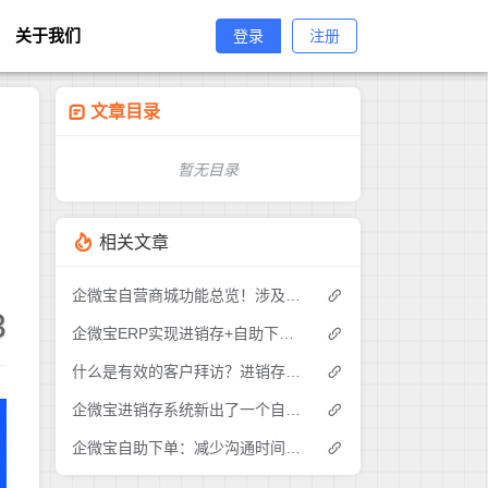
关于我们
登录
注册
文章目录
暂无目录
相关文章
企微宝自营商城功能总览！涉及各方面，管理精细化，帮助企业追赶销售潮流提高营业额！3
3
企微宝ERP实现进销存+自助下单的业务模式(1)
什么是有效的客户拜访？进销存业务员需要怎么做？|企微宝ERP(1)
企微宝进销存系统新出了一个自助下单的功能，有没有人试过？2
企微宝自助下单：减少沟通时间成本，提高进销存下单效率(1)