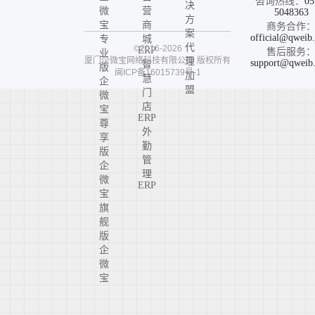
咨询热线：
05
决
微
营
5048363
方
宝
商
商务合作
案
official@qweib
专
城
代
©2016-2026
ERP
售后服务
业
厦门企微宝网络科技有限公司
版权所有
理
support@qweib
智
版
闽ICP备16015739号-1
加
慧
企
盟
门
微
店
宝
ERP
尊
外
享
勤
版
管
企
理
微
ERP
宝
旗
舰
版
企
微
宝
高
定