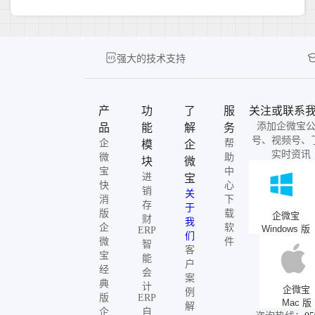
强大的技术支持
产
功
了
服
关注或联系
添加企微宝
品
能
解
务
号、视频号、
企
帮
模
企
实时资讯
微
助
块
微
宝
中
进
宝
快
心
销
关
消
下
存
于
版
载
企微宝
财
我
企
软
Windows 版
ERP
们
微
件
智
客
宝
能
户
经
会
案
典
计
企微宝
例
版
ERP
Mac 版
解
企
自