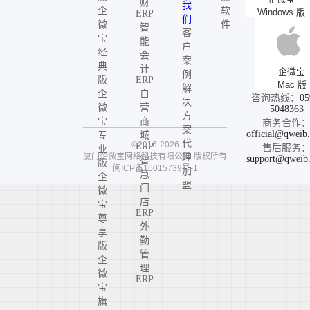
财
我
企
软
Windows 版
ERP
们
微
件
智
客
宝
能
户
经
会
案
典
计
企微宝
例
版
ERP
Mac 版
解
企
自
咨询热线：
05
决
微
营
5048363
方
宝
商
商务合作
案
official@qweib
专
城
代
©2016-2026
ERP
售后服务
业
厦门企微宝网络科技有限公司
版权所有
理
support@qweib
智
版
闽ICP备16015739号-1
加
慧
企
盟
门
微
店
宝
ERP
尊
外
享
勤
版
管
企
理
微
ERP
宝
旗