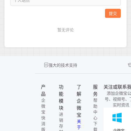
强大的技术支持
产
功
了
服
关注或联系
添加企微宝
品
能
解
务
号、视频号、
企
帮
模
企
实时资讯
微
助
块
微
宝
中
进
宝
快
心
销
关
消
下
存
于
版
载
企微宝