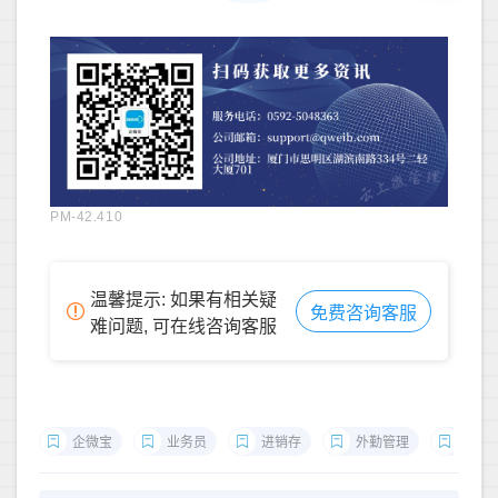
PM-42.410
温馨提示: 如果有相关疑
免费咨询客服
难问题, 可在线咨询客服
企微宝
业务员
进销存
外勤管理
进销