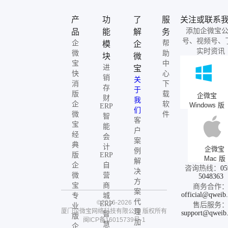
产
功
了
服
关注或联系
添加企微宝
品
能
解
务
号、视频号、
企
帮
模
企
实时资讯
微
助
块
微
宝
中
进
宝
快
心
销
关
消
下
存
于
版
载
企微宝
财
我
企
软
Windows 版
ERP
们
微
件
智
客
宝
能
户
经
会
案
典
计
企微宝
例
版
ERP
Mac 版
解
企
自
咨询热线：
05
决
微
营
5048363
方
宝
商
商务合作
案
official@qweib
专
城
代
©2016-2026
ERP
售后服务
业
厦门企微宝网络科技有限公司
版权所有
理
support@qweib
智
版
闽ICP备16015739号-1
加
慧
企