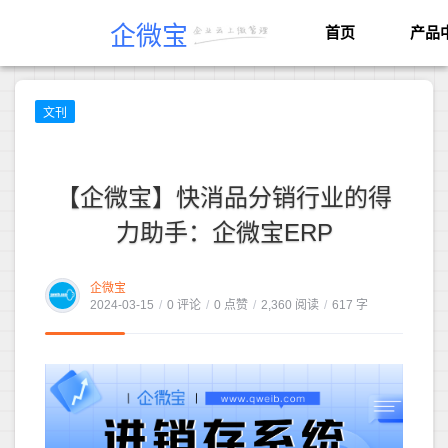
企微宝
首页
产品
文刊
【企微宝】快消品分销行业的得
力助手：企微宝ERP
企微宝
2024-03-15
/
0 评论
/
0 点赞
/
2,360 阅读
/
617 字