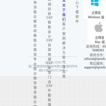
宝
快
心
销
关
消
下
存
于
版
载
企微宝
财
我
企
软
Windows 版
ERP
们
微
件
智
客
宝
能
户
经
会
案
典
计
企微宝
例
版
ERP
Mac 版
解
企
自
咨询热线：
05
决
微
营
5048363
方
宝
商
商务合作
案
official@qweib
专
城
代
©2016-2026
ERP
售后服务
业
厦门企微宝网络科技有限公司
版权所有
理
support@qweib
智
版
闽ICP备16015739号-1
加
慧
企
盟
门
微
店
宝
ERP
尊
外
享
勤
版
管
企
理