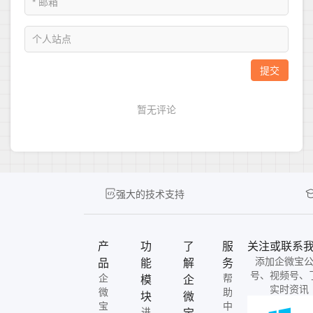
强大的技术支持
产
功
了
服
关注或联系
添加企微宝
品
能
解
务
号、视频号、
企
帮
模
企
实时资讯
微
助
块
微
宝
中
进