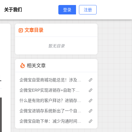
关于我们
登录
注册
文章目录
暂无目录
相关文章
1
企微宝自营商城功能总览！涉及各方面，管理精细化，帮助企业追赶销售潮流提高营业额！3
企微宝ERP实现进销存+自助下单的业务模式(1)
什么是有效的客户拜访？进销存业务员需要怎么做？|企微宝ERP(1)
企微宝进销存系统新出了一个自助下单的功能，有没有人试过？2
企微宝自助下单：减少沟通时间成本，提高进销存下单效率(1)