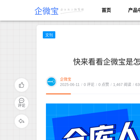
企微宝
首页
产品
文刊
快来看看企微宝是怎
企微宝
2025-06-11
/
0 评论
/
0 点赞
/
1,467 阅读
/
63
评论