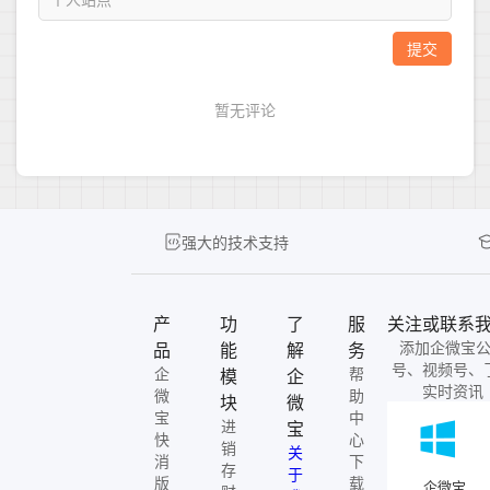
强大的技术支持
产
功
了
服
关注或联系
添加企微宝
品
能
解
务
号、视频号、
企
帮
模
企
实时资讯
微
助
块
微
宝
中
进
宝
快
心
销
关
消
下
存
于
版
载
企微宝