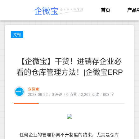
企微宝
首页
产品
文刊
【企微宝】干货！进销存企业必
看的仓库管理方法！|企微宝ERP
企微宝
2023-09-22
/
0 评论
/
0 点赞
/
2,262 阅读
/
603 字
任何企业的管理都离不开制度的约束，尤其是仓库