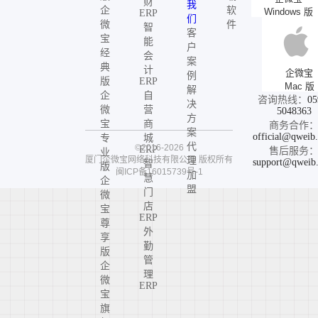
财
我
企
软
Windows 版
ERP
们
微
件
智
客
宝
能
户
经
会
案
典
计
企微宝
例
版
ERP
Mac 版
解
企
自
咨询热线：
05
决
微
营
5048363
方
宝
商
商务合作
案
official@qweib
专
城
代
©2016-2026
ERP
售后服务
业
厦门企微宝网络科技有限公司
版权所有
理
support@qweib
智
版
闽ICP备16015739号-1
加
慧
企
盟
门
微
店
宝
ERP
尊
外
享
勤
版
管
企
理
微
ERP
宝
旗