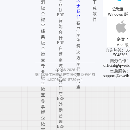
消
下
存
于
版
载
企微宝
财
我
企
软
Windows 版
ERP
们
微
件
智
客
宝
能
户
经
会
案
典
计
企微宝
例
版
ERP
Mac 版
解
企
自
咨询热线：
05
决
微
营
5048363
方
宝
商
商务合作
案
official@qweib
专
城
代
©2016-2026
ERP
售后服务
业
厦门企微宝网络科技有限公司
版权所有
理
support@qweib
智
版
闽ICP备16015739号-1
加
慧
企
盟
门
微
店
宝
ERP
尊
外
享
勤
版
管
企
理
微
ERP
宝