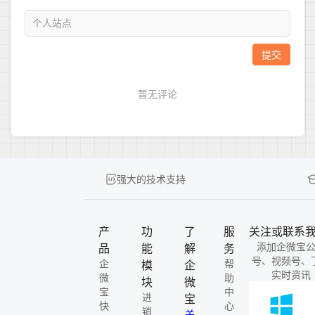
强大的技术支持
产
功
了
服
关注或联系
添加企微宝
品
能
解
务
号、视频号、
企
帮
模
企
实时资讯
微
助
块
微
宝
中
进
宝
快
心
销
关