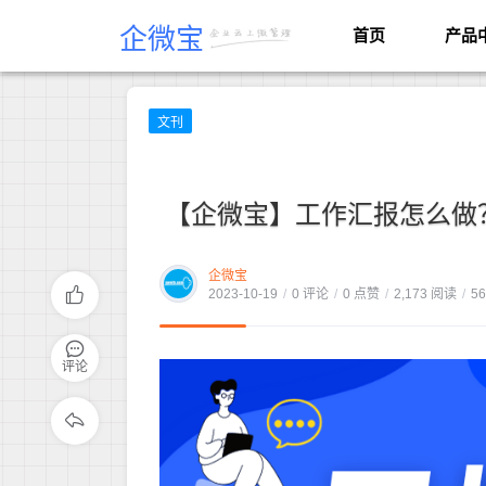
企微宝
首页
产品
文刊
【企微宝】工作汇报怎么做
企微宝
2023-10-19
/
0 评论
/
0 点赞
/
2,173 阅读
/
5
评论