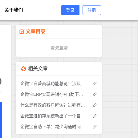
关于我们
登录
注册
文章目录
暂无目录
理
相关文章
9
企微宝自营商城功能总览！涉及各方面，管理精细化，帮助企业追赶销售潮流提高营业额！3
企微宝ERP实现进销存+自助下单的业务模式(1)
什么是有效的客户拜访？进销存业务员需要怎么做？|企微宝ERP(1)
企微宝进销存系统新出了一个自助下单的功能，有没有人试过？2
企微宝自助下单：减少沟通时间成本，提高进销存下单效率(1)