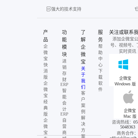
强大的技术支持
产
功
了
服
关注或联系
添加企微宝
品
能
解
务
号、视频号、
企
帮
模
企
实时资讯
微
助
块
微
宝
中
进
宝
快
心
销
关
消
下
存
于
版
载
企微宝
财
我
企
软
Windows 版
ERP
们
微
件
智
客
宝
能
户
经
会
案
典
计
企微宝
例
版
ERP
Mac 版
解
企
自
咨询热线：
05
决
微
营
5048363
方
宝
商
商务合作
案