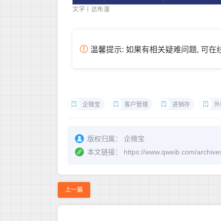
文字丨达布溜
温馨提示: 如果有相关疑难问题, 可
企微宝
客户管理
进销存
外
版权归属：
企微宝
本文链接：
https://www.qweib.co
上一篇