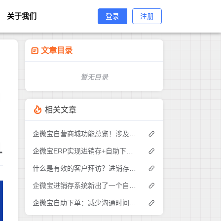
关于我们
登录
注册
文章目录
暂无目录
用
相关文章
企微宝自营商城功能总览！涉及各方面，管理精细化，帮助企业追赶销售潮流提高营业额！3
1
企微宝ERP实现进销存+自助下单的业务模式(1)
什么是有效的客户拜访？进销存业务员需要怎么做？|企微宝ERP(1)
企微宝进销存系统新出了一个自助下单的功能，有没有人试过？2
企微宝自助下单：减少沟通时间成本，提高进销存下单效率(1)