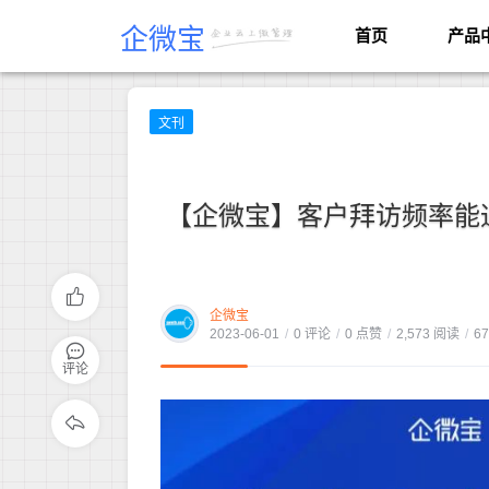
企微宝
首页
产品
文刊
【企微宝】客户拜访频率能
企微宝
2023-06-01
/
0 评论
/
0 点赞
/
2,573 阅读
/
6
评论