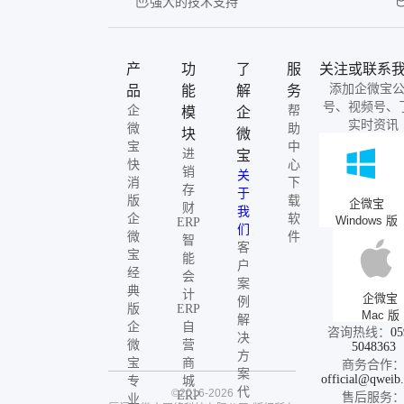
强大的技术支持
产
功
了
服
关注或联系
添加企微宝
品
能
解
务
号、视频号、
企
帮
模
企
实时资讯
微
助
块
微
宝
中
进
宝
快
心
销
关
消
下
存
于
版
载
企微宝
财
我
企
软
Windows 版
ERP
们
微
件
智
客
宝
能
户
经
会
案
典
计
企微宝
例
版
ERP
Mac 版
解
企
自
咨询热线：
05
决
微
营
5048363
方
宝
商
商务合作
案
official@qweib
专
城
代
©2016-2026
ERP
售后服务
业