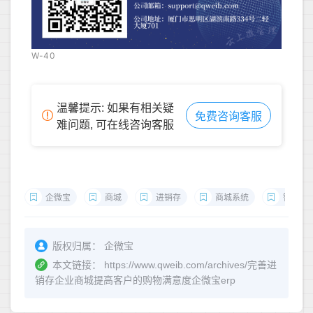
W-40
温馨提示: 如果有相关疑
免费咨询客服
难问题, 可在线咨询客服
企微宝
商城
进销存
商城系统
智能化
版权归属：
企微宝
本文链接：
https://www.qweib.com/archives/完善进
销存企业商城提高客户的购物满意度企微宝erp