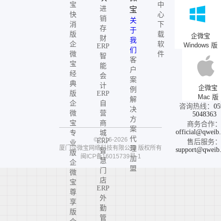
宝
中
进
宝
快
心
销
关
消
下
存
于
版
载
企微宝
财
我
企
软
Windows 版
ERP
们
微
件
智
客
宝
能
户
经
会
案
典
计
企微宝
例
版
ERP
Mac 版
解
企
自
咨询热线：
05
决
微
营
5048363
方
宝
商
商务合作
案
official@qweib
专
城
代
©2016-2026
ERP
售后服务
业
厦门企微宝网络科技有限公司
版权所有
理
support@qweib
智
版
闽ICP备16015739号-1
加
慧
企
盟
门
微
店
宝
ERP
尊
外
享
勤
版
管