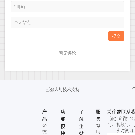
强大的技术支持
产
功
了
服
关注或联系
添加企微宝
品
能
解
务
号、视频号、
企
帮
模
企
实时资讯
微
助
块
微