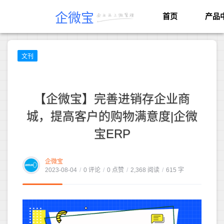
企微宝
首页
产品
文刊
【企微宝】完善进销存企业商
城，提高客户的购物满意度|企微
宝ERP
企微宝
2023-08-04
/
0 评论
/
0 点赞
/
2,368 阅读
/
615 字