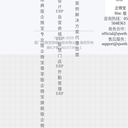
会
案
典
计
企微宝
例
版
ERP
Mac 版
解
企
自
咨询热线：
05
决
微
营
5048363
方
宝
商
商务合作
案
official@qweib
专
城
代
©2016-2026
ERP
售后服务
业
厦门企微宝网络科技有限公司
版权所有
理
support@qweib
智
版
闽ICP备16015739号-1
加
慧
企
盟
门
微
店
宝
ERP
尊
外
享
勤
版
管
企
理
微
ERP
宝
旗
舰
版
企
微