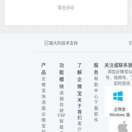
强大的技术支持
产
功
了
服
关注或联系
添加企微宝
品
能
解
务
号、视频号、
企
帮
模
企
实时资讯
微
助
块
微
宝
中
进
宝
快
心
销
关
消
下
存
于
版
载
企微宝
财
我
企
软
Windows 版
ERP
们
微
件
智
客
宝
能
户
经