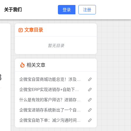
关于我们
登录
注册
文章目录
暂无目录
相关文章
8
企微宝自营商城功能总览！涉及各方面，管理精细化，帮助企业追赶销售潮流提高营业额！3
企微宝ERP实现进销存+自助下单的业务模式(1)
什么是有效的客户拜访？进销存业务员需要怎么做？|企微宝ERP(1)
企微宝进销存系统新出了一个自助下单的功能，有没有人试过？2
企微宝自助下单：减少沟通时间成本，提高进销存下单效率(1)