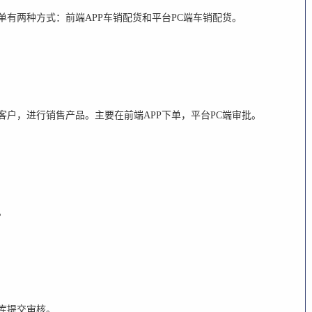
单有两种方式：前端
APP
车销配货和平台
PC
端车销配货。
客户，进行销售产品。主要在前端
APP
下单，平台
PC
端审批。
。
库提交审核。